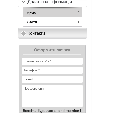
Додаткова інформація
Архів
Статті
Контакти
Оформити заявку
Вкажіть, будь ласка, в які терміни і