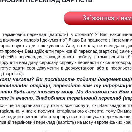
ІНОВИЙ ПЕРЕКЛАД ВАРТІСТЬ
ь терміновий переклад (вартість) в столиці? У Вас накопичил
 важливих паперів і документів? Якщо Ви працюєте з іноземними
користовують для спілкування. Але, на жаль, не всім дано до
» пропонує Вам здійснити терміновий переклад (вартість) саме у
офесійні перекладачі завжди мають роботу, і тому вони не бо
оручити нам дану серйозну справу - перевести якісь договори, 
готує здати свої документи в держустанови або в посольство
 (вартість).
коли чекати? Ви поспішаєте подати документацію
невідкладні операції, передайте нам ту інформаці
тно будь-яку іноземну мову. Ми допоможемо Вам ш
сте їх вчасно. Знадобився терміновий переклад (вар
» - це та організація, у якій є все послуги, які Вам знадобл
аріально, у нас є послуги нотаріального експерта, тому Ви має
ся їздити в метро або в маршрутках, в пошуках перекладачів і
ивий терміновий переклад (вартість) на мову європейських краї