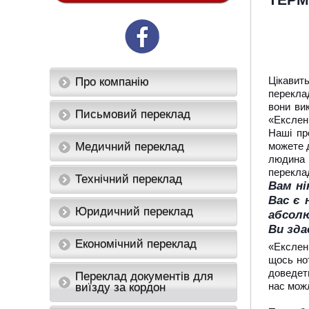
ТЕРМ
Цікавит
Про компанію
переклад
вони ви
Письмовий переклад
«Ексленг
Наші пр
Медичний переклад
можете д
людина 
переклад
Технічний переклад
Вам ні
Вас є 
Юридичний переклад
абсолю
Ви зда
Економічний переклад
«Ексленг
щось нот
доведеть
Переклад документів для
нас можл
виїзду за кордон