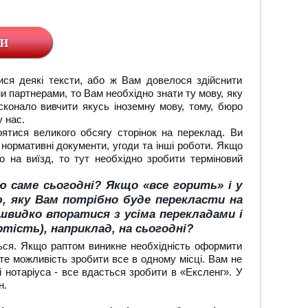
ися деякі тексти, або ж Вам довелося здійснити
 партнерами, то Вам необхідно знати ту мову, яку
сконало вивчити якусь іноземну мову, тому, бюро
 нас.
ятися великого обсягу сторінок на переклад. Ви
нормативні документи, угоди та інші роботи. Якщо
 на виїзд, то тут необхідно зробити терміновий
 саме сьогодні? Якщо «все горить» і у
ю, яку Вам потрібно буде перекласти на
видко впоратися з усіма перекладами і
тість), наприклад, на сьогодні?
яться. Якщо раптом виникне необхідність оформити
те можливість зробити все в одному місці. Вам не
 нотаріуса - все вдасться зробити в «Ексленг». У
н.