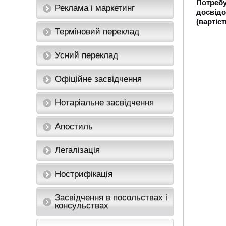
Потребу
Реклама і маркетинг
досвід
(вартіст
Терміновий переклад
Усний переклад
Офіційне засвідчення
Нотаріальне засвідчення
Апостиль
Легалізація
Нострифікація
Засвідчення в посольствах і
консульствах