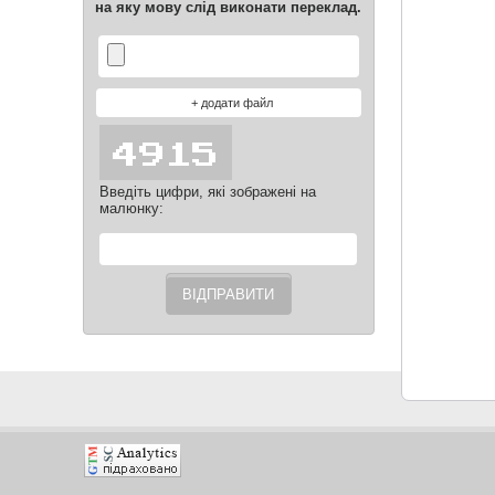
на яку мову слід виконати переклад.
Введіть цифри, які зображені на
малюнку: