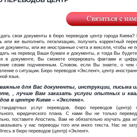
 ПЕРЕВОДОВ ЦЕНТР
сдать свои документы в бюро переводов центр города Киева?
ь или же выполнить легализацию, получить корректный пере
ые документы, или же иностранные счета и векселя, чтобы не 
дать на перевод Ваши бумаги и документы, и тогда Вы будете 
ся в документе, Вы сможете оперировать фактами и цифра
ение своим подчиненным. Словом, если Вы знаете, о чем 
вление о ситуации. Бюро переводов «Эксленг», центр иностранн
ной язык.
важные для Вас документы, инструкции, письма и
ете, , лучше Вам заказать услуги опытных и кв
дов в центре Киеве – «Эксленг».
стандартных услуг переводов, бюро переводов (центр) «
льного, юридического плана. С нами Вы не только переве
льно, поставите Апостиль. Вам не обязательно изучать два и
заказывать у нас переводы того или иного текста. Нас не зат
тесь в бюро переводов (центр) «Экленг».