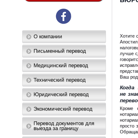
БЮРО
Хотите 
О компании
Апостил
налогов
Письменный перевод
лучше с
говорит
Медицинский перевод
исправл
предста
Ваш род
Технический перевод
Когда 
не зна
Юридический перевод
перево
Кроме 
Экономический перевод
нотариа
нотариа
Перевод документов для
просто 
выезда за границу
Обращай