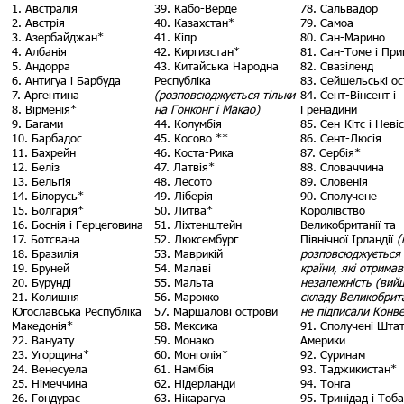
1. Австралія
39. Кабо-Верде
78. Сальвадор
2. Австрія
40. Казахстан*
79. Самоа
3. Азербайджан*
41. Кіпр
80. Сан-Марино
4. Албанія
42. Киргизстан*
81. Сан-Томе і Прин
5. Андорра
43. Китайська Народна
82. Свазіленд
6. Антигуа і Барбуда
Республіка
83. Сейшельські о
7. Аргентина
(розповсюджується тільки
84. Сент-Вінсент і
8. Вірменія*
на Гонконг і Макао)
Гренадини
9. Багами
44. Колумбія
85. Сен-Кітс і Невіс
10. Барбадос
45. Косово **
86. Сент-Люсія
11. Бахрейн
46. Коста-Рика
87. Сербія*
12. Беліз
47. Латвія*
88. Словаччина
13. Бельгія
48. Лесото
89. Словенія
14. Білорусь*
49. Ліберія
90. Сполучене
15. Болгарія*
50. Литва*
Королівство
16. Боснія і Герцеговина
51. Ліхтенштейн
Великобританії та
17. Ботсвана
52. Люксембург
Північної Ірландії
(
18. Бразилія
53. Маврикій
розповсюджується
19. Бруней
54. Малаві
країни, які отрима
20. Бурунді
55. Мальта
незалежність (вийш
21. Колишня
56. Марокко
складу Великобрита
Югославська Республіка
57. Маршалові острови
не підписали Конв
Македонія*
58. Мексика
91. Сполучені Шта
22. Вануату
59. Монако
Америки
23. Угорщина*
60. Монголія*
92. Суринам
24. Венесуела
61. Намібія
93. Таджикистан*
25. Німеччина
62. Нідерланди
94. Тонга
26. Гондурас
63. Нікарагуа
95. Тринідад і Тоба