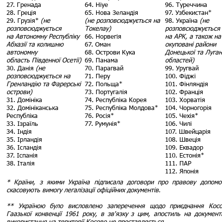
27. Гренада
64. Ніуе
96. Туреччина
28. Греція
65. Нова Зеландія
97. Узбекистан*
29. Грузія*
(не
(не розповсюджується на
98. Україна
(не
розповсюджується
Токелау)
розповсюджується
на Автономну Республіку
66. Норвегія
на АРК, а також на
Абхазії та колишню
67. Оман
окуповані райони
автономну
68. Острови Кука
Донецької та Луган
область Південної Осетії)
69. Панама
областей)
30. Данія
(не
70. Парагвай
99. Уругвай
розповсюджується на
71. Перу
100. Фіджі
Гренландію та Фарерські
72. Польща*
101. Фінляндія
острови)
73. Португалія
102. Франція
31. Домініка
74. Республіка Корея
103. Хорватія
32. Домініканська
75. Республіка Молдова*
104. Чорногорія
Республіка
76. Росія*
105. Чехія*
33. Ізраїль
77. Румунія*
106. Чилі
34. Індія
107. Швейцарія
35. Ірландія
108. Швеція
36. Ісландія
109. Еквадор
37. Іспанія
110. Естонія*
38. Італія
111. ПАР
112. Японія
* Країни, з якими Україна підписала договори про правову допомо
скасовують вимогу легалізації офіційних документів.
** Україною було висловлено заперечення щодо приєднання Кос
Гаазької конвенції 1961 року, в зв'язку з цим, апостиль на докумен
використання на території Косово не проставляється.