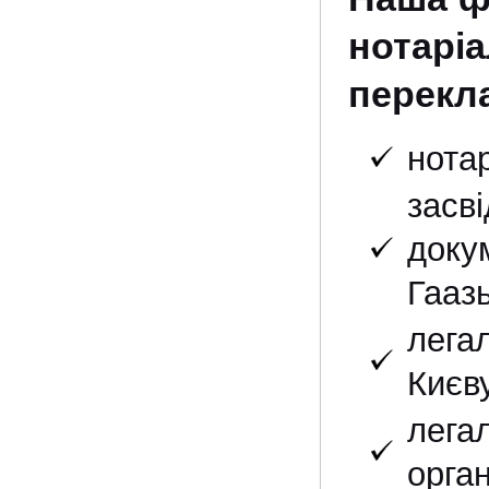
нотар
перекла
нота
засв
доку
Гаазь
лега
Києву
лега
орган