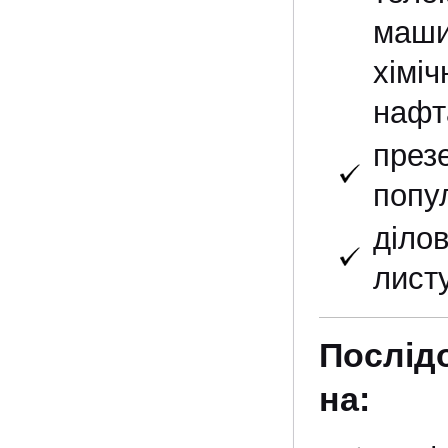
маши
хімі
нафта
през
попу
діло
лист
Послід
на: