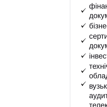
фіна
докум
бізне
серт
докум
інвес
техні
облад
вузьк
ауди
тел