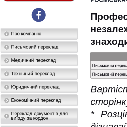
РОСІЙСЬКА
Профес
незале
Про компанію
знаход
Письмовий переклад
Медичний переклад
Письмовий перекл
Технічний переклад
Письмовий перекл
Вартіс
Юридичний переклад
сторінку
Економічний переклад
* Розц
Переклад документів для
виїзду за кордон
дізнава