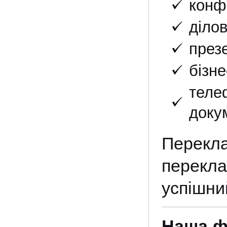
конф
діло
презе
бізн
теле
докум
Перекла
перекла
успішний
Наша ф