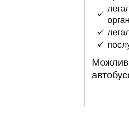
лега
орган
легал
послу
Можливе
автобус