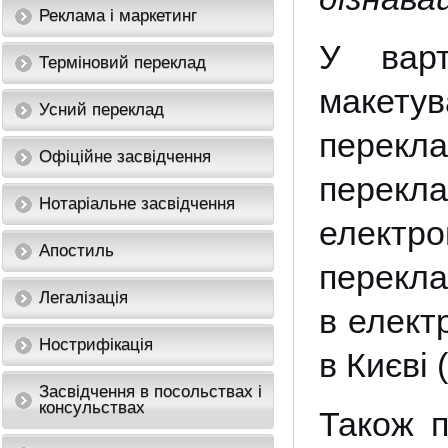
Реклама і маркетинг
У варт
Терміновий переклад
макетув
Усний переклад
перекл
Офіційне засвідчення
перек
Нотаріальне засвідчення
електр
Апостиль
перекла
Легалізація
в елект
Нострифікація
в Києві 
Засвідчення в посольствах і
консульствах
Також п